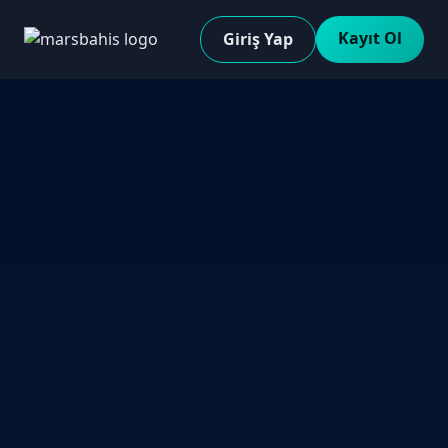
Kayıt Ol
Giriş Yap